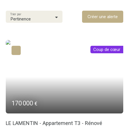
Type de bien
Trier par
Créer une alerte
Localisation
Pertinence
Budget max (€)
Surface min (m²)
Coup de cœur
Rechercher
170 000
€
LE LAMENTIN - Appartement T3 - Rénové