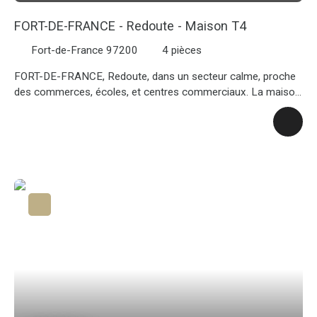
FORT-DE-FRANCE - Redoute - Maison T4
Fort-de-France 97200
4
pièces
FORT-DE-FRANCE, Redoute, dans un secteur calme, proche
des commerces, écoles, et centres commerciaux. La maison
se compose d'un séjour lumineux, d'une cuisine
indépendante, de 3 chambres climatisées équipées de volets
roulants, d'une salle d'eau au rez-de-chaussée, un wc
indépendant, des travaux de remise au gout du jour seront a
prévoir. Au niveau du jardin se trouve une grande terrasse
couverte de 69 m² avec un point d'eau/wc, pouvant accueillir
des réceptions entre amis ou en famille. Ce bien présente un
fort potentiel de part sa situation, il pourrait correspondre a
une famille ou un investisseur, Le Bien est libre de toute
occupant et disponible a la vente. . A visiter sans tarder !!!!!