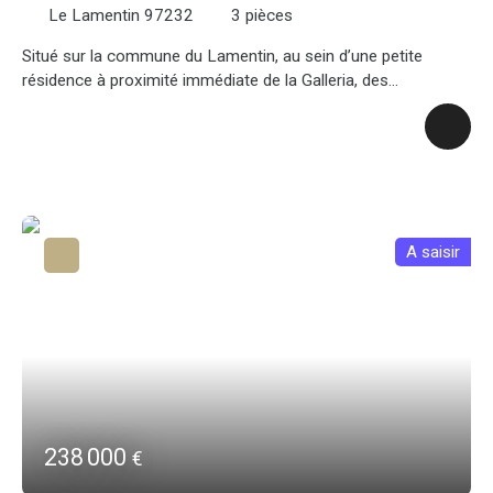
Le Lamentin 97232
3
pièces
Situé sur la commune du Lamentin, au sein d’une petite
résidence à proximité immédiate de la Galleria, des
établissements scolaires, des restaurants et des principaux
axes routiers, cet appartement bénéficie d’un emplacement
central particulièrement pratique. Au troisième et dernier
étage de la copropriété, ce bien traversant offre une belle
luminosité naturelle ainsi qu’une ventilation agréable. Le bien a
bénéficier d'une rénovation début 2026 !!!! Faible charge !!! Il
se compose d’un spacieux séjour ouvert sur une terrasse de
A saisir
belle superficie, créant un véritable espace de vie
supplémentaire, d’une cuisine de plus de 11 m², d’un cellier,
d’une salle d’eau et de deux chambres lumineuses. Ce bien
conviendra aussi bien à un investisseur, à un couple avec
enfant ou à un primo-accédant.
238 000
€