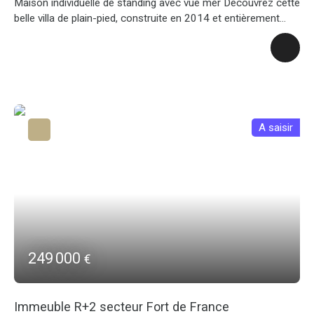
Maison individuelle de standing avec vue mer Découvrez cette
belle villa de plain-pied, construite en 2014 et entièrement
rénovée en 2021. Offrant une surface totale de 125 m² (95
m² habitables), elle allie confort moderne et prestations de
qualité sur un terrain arboré de 719 m². À l'intérieur : Une
pièce de vie lumineuse de 22 m² ouvrant sur l'extérieur. Une
cuisine aménagée et fonctionnelle. L’espace nuit comprend 3
chambres, dont une suite parentale avec sa salle d'eau privée.
Une seconde salle d'eau et un WC indépendant complètent ce
A saisir
bien. À l’extérieur :Profitez d'une belle terrasse de 30 m²
menant à un jardin agrémenté d'arbres fruitiers. La piscine
hors sol bénéficie d'une vue mer dégagée, sans aucun vis-à-
vis, garantissant une intimité totale. Les plus de la propriété :
Énergie : Maison équipée de panneaux solaires pour une
meilleure efficacité énergétique. Praticité : Un abri de jardin et
4 places de stationnement intérieures. État : Aucun travaux à
prévoir, la maison est en excellent état général. Ne manquez
249 000
€
pas cette opportunité rare d'allier standing et sérénité.
Contactez-nous dès maintenant pour organiser une visite !
Immeuble R+2 secteur Fort de France