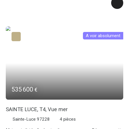
projets immobiliers. Implanté dans un environnement
urbanisé, à proximité immédiate des commodités et des
principaux axes routiers, il bénéficie d’un emplacement
stratégique alliant accessibilité et cadre agréable. Ce terrain,
arboré et pentu, dispose d’une capacité constructible de plus
de 800 m² environ, permettant la réalisation de plusieurs
A voir absolument
constructions selon vos besoins (résidentiel, investissement
locatif, etc. ). Une opportunité rare à saisir pour concrétiser
vos projets dans un secteur dynamique. Pour toute
information complémentaire, n’hésitez pas à nous contacter.
535 600
€
SAINTE LUCE, T4, Vue mer
Sainte-Luce 97228
4
pièces