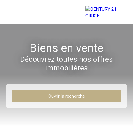
Menu
Biens en vente
Découvrez toutes nos offres
Estimation
05 96 10 62 21
immobilières
Ouvrir la recherche
Type d'offre
Vente