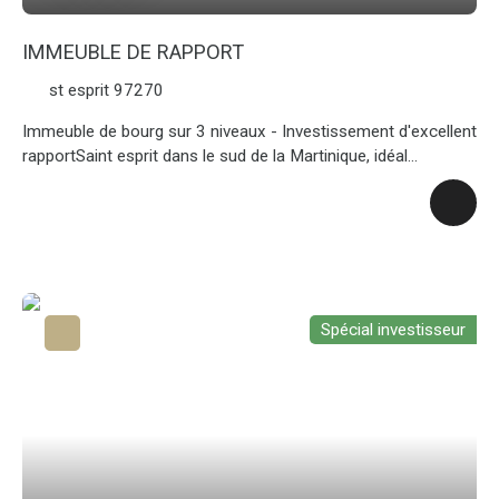
IMMEUBLE DE RAPPORT
st esprit 97270
Immeuble de bourg sur 3 niveaux - Investissement d'excellent
rapportSaint esprit dans le sud de la Martinique, idéal
investisseurs, un immeuble de rapport sur 3 niveaux,
comprenant deux locaux commerciaux pignon sur rue, 2
appartements de type 3, ainsi que 2 appartements de type 2,
l'ensemble générant plus de 45600€ a l'année une magnifique
opportunité a ne pas manquer.
Spécial investisseur