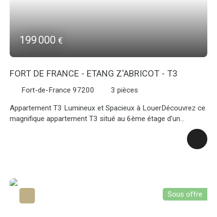
axes de Fort-de-France, cet appartement vous offre un
cadre de vie agréable et verdoyant dans une résidence de
standing. Contactez notre agence Century 21 pour organiser
une visite ou obtenir plus d’informations.
199 000
€
FORT DE FRANCE - ETANG Z'ABRICOT - T3
Fort-de-France 97200
3
pièces
Appartement T3 Lumineux et Spacieux à LouerDécouvrez ce
magnifique appartement T3 situé au 6ème étage d'un
immeuble de standing construit en 2019. Avec une surface
habitable de 57,85 m² et une surface au sol de 71 m², cet
appartement offre un espace de vie généreux et lumineux.
Proche de la Marina et de ses restaurants, idéalement situé.
Le séjour de 25 m² est idéal pour recevoir vos invités et
profiter de moments conviviaux. L'appartement comprend 3
pièces, dont 2 chambres spacieuses et une salle d'eau
Sous offre
moderne. La cuisine aménagée et équipée vous permettra de
préparer vos repas dans des conditions optimales. Les