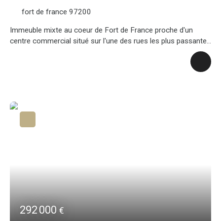
fort de france 97200
Immeuble mixte au coeur de Fort de France proche d'un
centre commercial situé sur l'une des rues les plus passantes
de la ville, le local commercial ou des travaux de rénovation
ont été réaliser en 2022 est loué 1481€ \ moisau premier
étage un appartement avec balcon précedement loué a une
compagnie d'assurance (des travaux seront a prévoir)au
second étage un appartement T2 avec son balcon (des
travaux seront également a prévoir )au dernier niveaux
possibilité d'exploiter un roof top qui a le mérite d'offrir une
magnifique terrasse sur le toit de Fort de FranceCe bien d'une
superficie de près de 140 m² ( hors terrasse) idéalement
situé offre un beau potentiel de rentabilité. A découvrir
rapidement
292 000
€