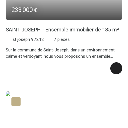
233 000
€
SAINT-JOSEPH - Ensemble immobilier de 185 m²
st joseph 97212
7
pièces
Sur la commune de Saint-Joseph, dans un environnement
calme et verdoyant, nous vous proposons un ensemble
immobilier composé de : - Une maison principale de 4 pièces,
comprenant un beau séjour de 35 m², une cuisine, trois
chambres de belles superficies, une salle d'eau et une
terrasse. - Un appartement de 2 pièces de 81 m² (beaux
volumes) offrant un séjour, une chambre, une salle d'eau, un
bureau, une cuisine de 16,85 m² ainsi qu'une seconde salle
d'eau. -Un studio de 25 m² fait également partie de la vente.
Les trois logements sont totalement indépendants les uns
des autres. Cet ensemble immobilier est édifié sur une
parcelle de 706 m². Une opportunité à saisir pour un
investisseur ou une famille souhaitant combiner habitation