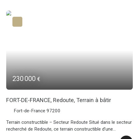
séjour ouvrant sur une belle terrasse exposée plein sud, d’une
cuisine entièrement rénovée récemment, d’une suite
parentale climatisée avec salle d’eau privative, de deux
chambres lumineuses, d’une salle de bains, d’un cellier ainsi
que d’un WC indépendant. Des travaux de rénovation ont été
réalisés en 2023 et 2024, offrant un bien en excellent état,
sans aucun travaux à prévoir : vous n’aurez plus qu’à poser
vos valises. Deux places de parking complètent ce bien. Un
appartement idéal pour une famille en quête de confort et de
praticité. Pour toute information complémentaire, contactez-
nous.
230 000
€
FORT-DE-FRANCE, Redoute, Terrain à bâtir
Fort-de-France 97200
Terrain constructible – Secteur Redoute Situé dans le secteur
recherché de Redoute, ce terrain constructible d’une
superficie de 2 002 m² offre un fort potentiel pour vos