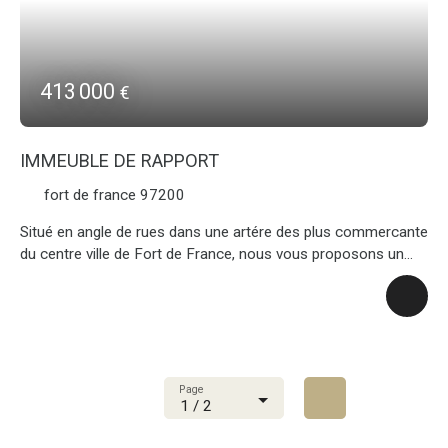
principale et revenus locatifs.
413 000
€
IMMEUBLE DE RAPPORT
fort de france 97200
Situé en angle de rues dans une artére des plus commercante
du centre ville de Fort de France, nous vous proposons un
immeuble en bon état R+3 générant de confortable revenus
plus de 45000€ a l'année aucun travaux a prévoir, il se
compose d'un local commercial en rez de chaussée, de deux
studios, de deux T2 au total 5 lots, Une belle opportunée pour
investisseur, plus de 11% de rentabilitén'hesitez pas a nous
contacter
Page
1 / 2