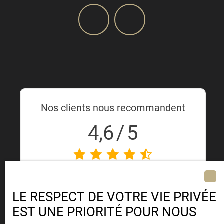
Nos clients nous recommandent
4,6
/
5
EXCELLENT
41
AVIS
LE RESPECT DE VOTRE VIE PRIVÉE
4,9
/
5
EST UNE PRIORITÉ POUR NOUS