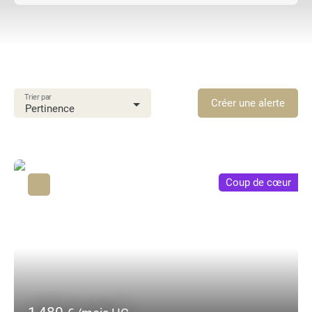
Type d'offre
Location
Type de bien
Immobilier Pro
Trier par
Localisation
Créer une alerte
Pertinence
Fort-de-France (97200)
Loyer max (€/mois)
Surface min (m²)
Coup de cœur
Rechercher