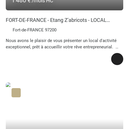
1 480
€ /mois HC
FORT-DE-FRANCE - Etang Z'abricots - LOCAL
D'ACTIVITE NEUF
Fort-de-FRANCE 97200
Nous avons le plaisir de vous présenter un local d'activité
exceptionnel, prêt à accueillir votre rêve entrepreneurial.
Situé au sein du domaine de l'Etang Z'abricots à FORT-DE-
FRANCE, quartier dynamique et en plein essor, ce local
bénéficie d'une localisation stratégique qui attire une
clientèle variée et engagée. Que vous souhaitiez y installer
votre siège social, un espace de coworking ou encore un
cabinet de services professionnels, les opportunités ne
manqueront pas. Ce bien, libre de toute occupation, vous
offre une toile blanche pour concrétiser vos ambitions
professionnelles. Que vous soyez entrepreneur ou
professionnel indépendant, ce lieu est conçu pour s'adapter
à vos besoins les plus exigeants. CENTURY 21 CIRICK -
Votre partenaire immobilier de confiance Contactez-nous