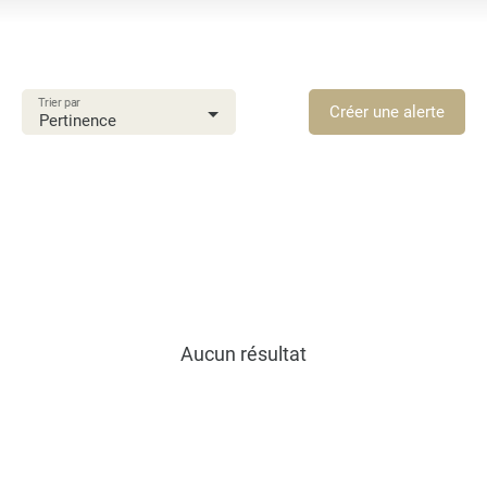
Vente
Type de bien
Terrain
Trier par
Localisation
Créer une alerte
Pertinence
Sainte-Luce (97228)
Budget max (€)
Surface min (m²)
Rechercher
Aucun résultat