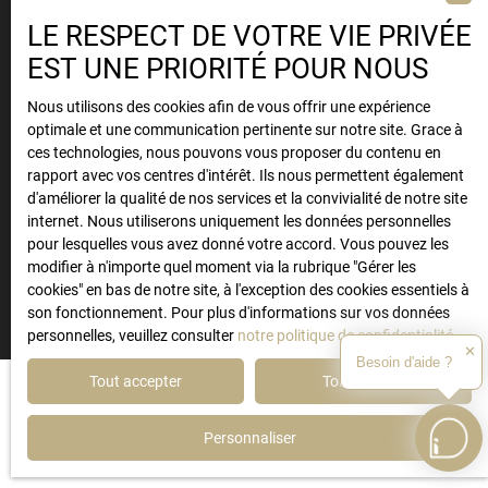
EXCELLENT
41
AVIS
LE RESPECT DE VOTRE VIE PRIVÉE
EST UNE PRIORITÉ POUR NOUS
4,9
/
5
Nous utilisons des cookies afin de vous offrir une expérience
optimale et une communication pertinente sur notre site. Grace à
ces technologies, nous pouvons vous proposer du contenu en
EXCELLENT
rapport avec vos centres d'intérêt. Ils nous permettent également
13
AVIS
d'améliorer la qualité de nos services et la convivialité de notre site
internet. Nous utiliserons uniquement les données personnelles
pour lesquelles vous avez donné votre accord. Vous pouvez les
modifier à n'importe quel moment via la rubrique ″Gérer les
cookies″ en bas de notre site, à l'exception des cookies essentiels à
son fonctionnement. Pour plus d'informations sur vos données
personnelles, veuillez consulter
notre politique de confidentialité
.
✕
Besoin d'aide ?
Tout accepter
Tout refuser
Personnaliser