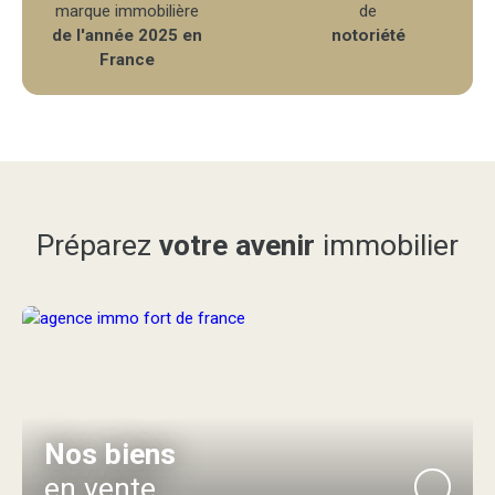
marque immobilière
de
de l'année 2025 en
notoriété
France
Préparez
votre avenir
immobilier
Nos biens
en vente