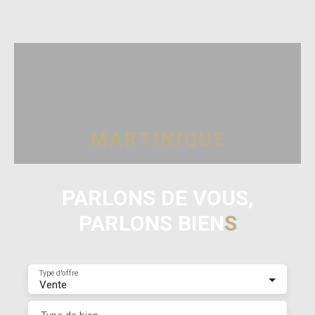
M
A
R
T
I
N
I
Q
U
E
PARLONS DE VOUS,
PARLONS BIEN
S
Type d'offre
Vente