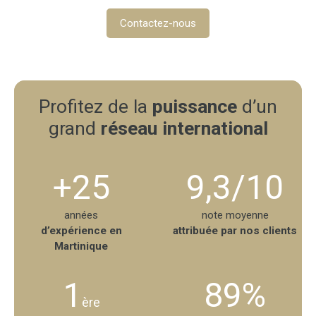
Contactez-nous
Profitez de la
puissance
d’un
grand
réseau international
+25
9,3/10
années
note moyenne
d’expérience en
attribuée par nos clients
Martinique
1
89%
ère