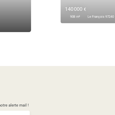
112 000
€
699
m²
Le François 97240
tre alerte mail !