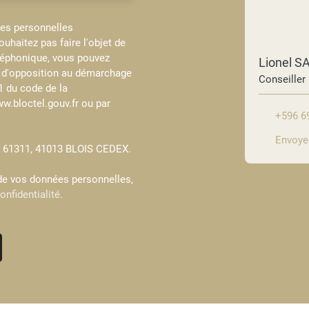
ées personnelles
haitez pas faire l'objet de
léphonique, vous pouvez
Lionel 
te d'opposition au démarchage
Conseiller
-1 du code de la
w.bloctel.gouv.fr ou par
+596 6
Envoyer
CS 61311, 41013 BLOIS CEDEX.
 de vos données personnelles,
onfidentialité
.