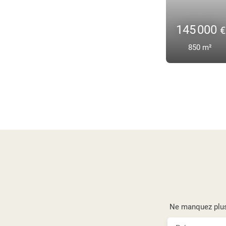
140 000
908
m²
Ne manquez plus 