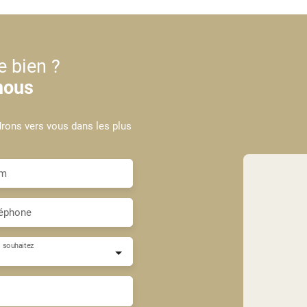
e bien ?
nous
drons vers vous dans les plus
m
éphone
 souhaitez