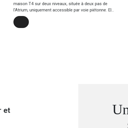
maison T4 sur deux niveaux, située à deux pas de
l'Atrium, uniquement accessible par voie piétonne. Elle
comprend : Au rez-de-chaussée : un grand séjour
avec coin cuisine, une salle d'eau ainsi qu'un petit
espace buanderie. À l'étage : une chambre parentale,
un couloir de distribution, un coin bureau, une
seconde chambre et une salle de bain, ainsi qu'un
balcon. Prix de vente : 105 000EUR, Frais d'agence à
la charge du vendeur. Bien non soumis au DPE. Les
informations sur les risques auxquels ce bien est
exposé sont disponibles sur le site Géorisques
http://www. georisques. gouv. fr
 et