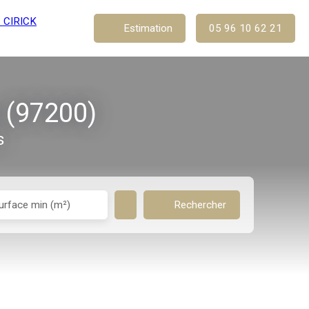
Estimation
05 96 10 62 21
 (97200)
s
urface min (m²)
Rechercher