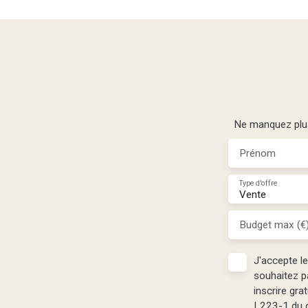
Ne manquez plus 
Prénom
Type d'offre
Vente
Budget max (€
J'accepte l
souhaitez p
inscrire gra
L223-1 du c