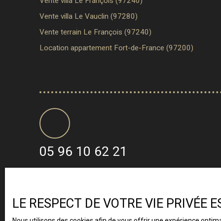
Vente villa Le François (97240)
Vente villa Le Vauclin (97280)
Vente terrain Le François (97240)
Location appartement Fort-de-France (97200)
05 96 10 62 21
LE RESPECT DE VOTRE VIE PRIVÉE 
Nous utilisons des cookies afin de vous offrir une expérience opti