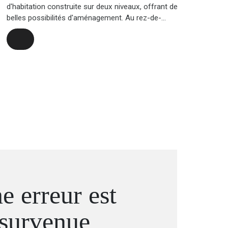
d'habitation construite sur deux niveaux, offrant de
belles possibilités d'aménagement. Au rez-de-
chaussée, vous trouverez une terrasse, un séjour,
une cuisine, deux chambres, deux salles d'eau, un
débarras et un auvent. Une chambre supplémentaire
avec salle d'eau, terrasse et kitchenette complète ce
niveau et communique avec l'appartement situé à
l'étage. À l'étage, la maison dispose d'un balcon, d'un
séjour lumineux, d'une cuisine, d'un cellier, d'un WC
indépendant, d'une salle d'eau, deux chambres ainsi
que d'une seconde terrasse. Implantée sur un terrain
de 672 m², cette propriété offre de nombreuses
possibilités : résidence principale, investissement
locatif ou encore habitation avec un espace
indépendant pour accueillir famille ou amis. La
maison est idéalement située dans un quartier calme,
verdoyant et ventilé, garantissant un environnement
paisible et agréable, avec la fraîcheur des alizés.
N'hésitez pas à nous contacter pour organiser une
visite.