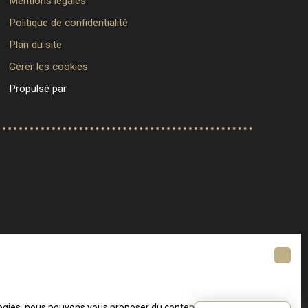
Mentions légales
Politique de confidentialité
Plan du site
Gérer les cookies
Propulsé par
ologies, nous pouvons vous proposer du contenu en rapport avec vos