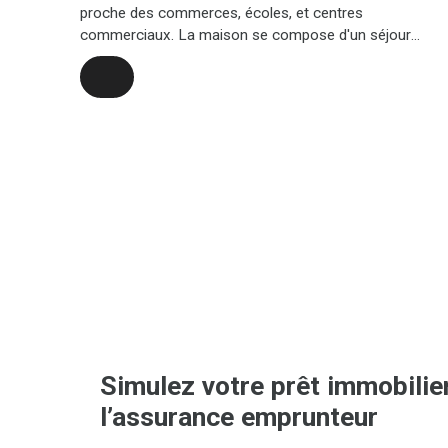
proche des commerces, écoles, et centres
commerciaux. La maison se compose d'un séjour
lumineux, d'une cuisine indépendante, de 3 chambres
climatisées équipées de volets roulants, d'une salle
d'eau au rez-de-chaussée, un wc indépendant, des
travaux de remise au gout du jour seront a prévoir. Au
niveau du jardin se trouve une grande terrasse
couverte de 69 m² avec un point d'eau/wc, pouvant
accueillir des réceptions entre amis ou en famille. Ce
bien présente un fort potentiel de part sa situation, il
pourrait correspondre a une famille ou un
investisseur, Le Bien est libre de toute occupant et
disponible a la vente. . A visiter sans tarder !!!!!
Simulez votre prêt immobilier
l’assurance emprunteur