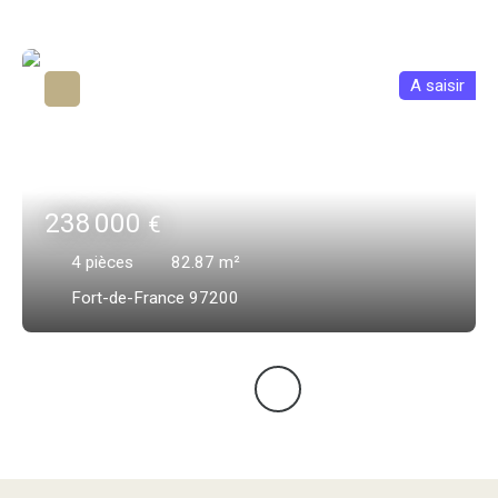
A saisir
238 000
€
4
pièces
82.87
m²
Fort-de-France 97200