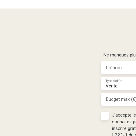
Ne manquez plus 
Prénom
Type d'offre
Vente
Budget max (€
J'accepte l
souhaitez p
inscrire gra
L223-1 du c