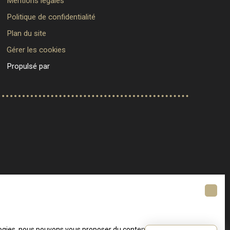
Mentions légales
Politique de confidentialité
Plan du site
Gérer les cookies
Propulsé par
ologies, nous pouvons vous proposer du contenu en rapport avec vos