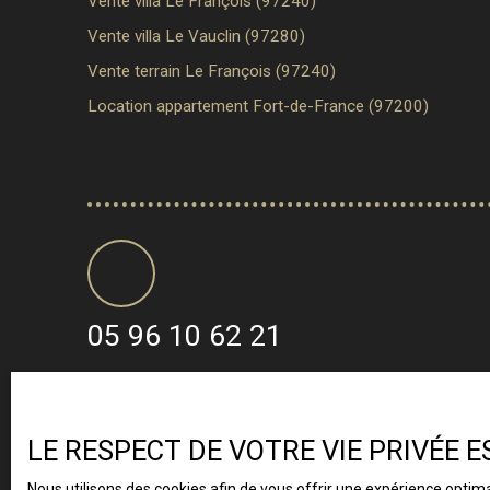
Vente villa Le François (97240)
Vente villa Le Vauclin (97280)
Vente terrain Le François (97240)
Location appartement Fort-de-France (97200)
05 96 10 62 21
LE RESPECT DE VOTRE VIE PRIVÉE 
Nous utilisons des cookies afin de vous offrir une expérience opti