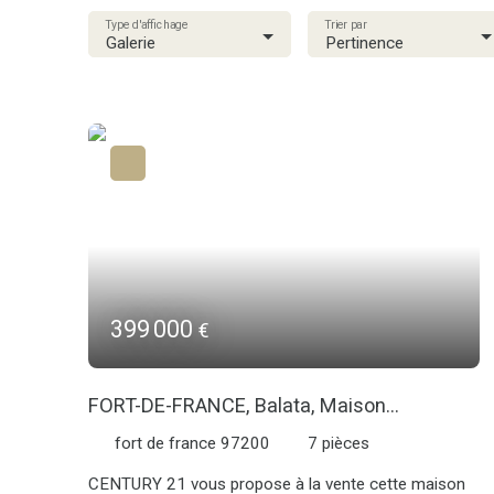
Type d'affichage
Trier par
Galerie
Pertinence
399 000
€
FORT-DE-FRANCE, Balata, Maison
comprenant deux T3
fort de france 97200
7
pièces
CENTURY 21 vous propose à la vente cette maison