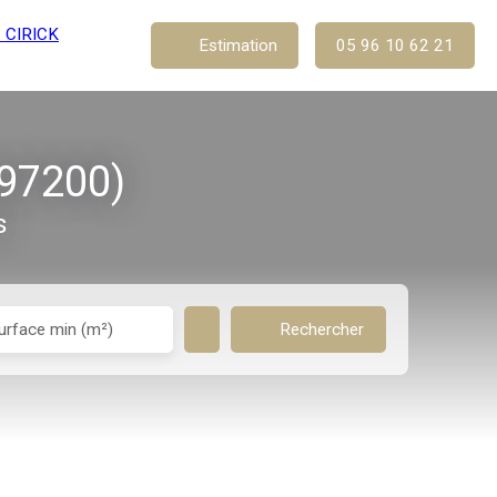
Estimation
05 96 10 62 21
(97200)
s
urface min (m²)
Rechercher