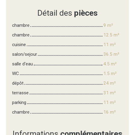
Détail des
pièces
chambre
9 m²
chambre
12.5 m²
cuisine
11 m²
salon/sejour
36.5 m²
salle d'eau
4.5 m²
WC
1.5 m²
dépôt
24 m²
terrasse
31 m²
parking
11 m²
chambre
16 m²
Informations
complémentaires