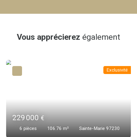
Vous apprécierez
également
Exclusivité
229 000
€
6
pièces
106.76
m²
Sainte-Marie 97230