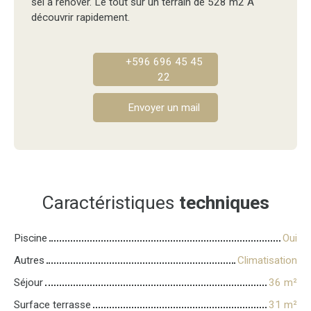
sel à rénover. Le tout sur un terrain de 528 m2 A
découvrir rapidement.
+596 696 45 45
22
Envoyer un mail
Caractéristiques
techniques
Piscine
Oui
Autres
Climatisation
Séjour
36
m²
Surface terrasse
31
m²