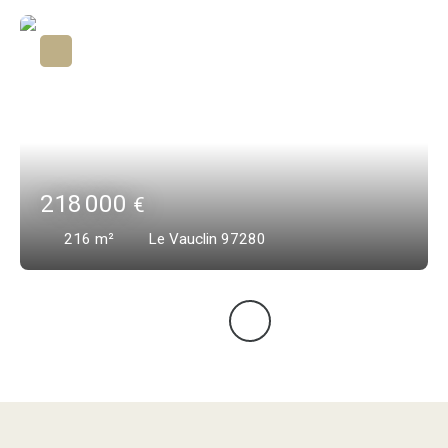
218 000
€
216
m²
Le Vauclin 97280