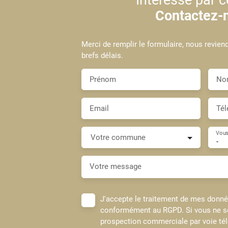
Contactez-
Merci de remplir le formulaire, nous revien
brefs délais.
Prénom
No
Email
Tél
Vous
Votre commune
-
Votre message
J'accepte le traitement de mes donn
conformément au RGPD. Si vous ne sou
prospection commerciale par voie té