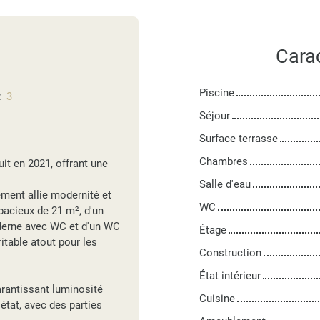
Cara
Piscine
:
3
Séjour
Surface terrasse
Chambres
uit en 2021, offrant une
Salle d'eau
ement allie modernité et
WC
pacieux de 21 m², d'un
oderne avec WC et d'un WC
Étage
table atout pour les
Construction
État intérieur
arantissant luminosité
Cuisine
 état, avec des parties