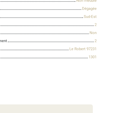
Non meublé
Dégagée
Sud-Est
2
Non
ment
2
Le Robert 97231
1301