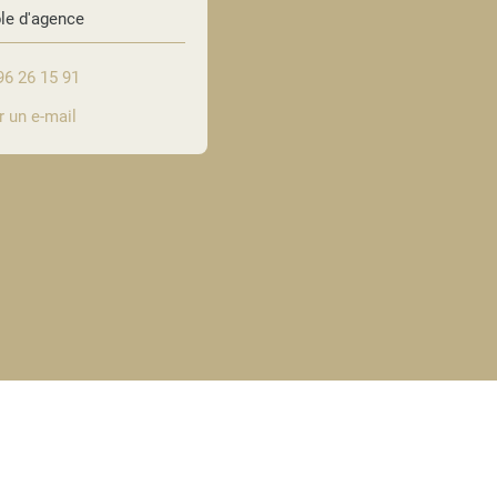
le d'agence
96 26 15 91
 un e-mail