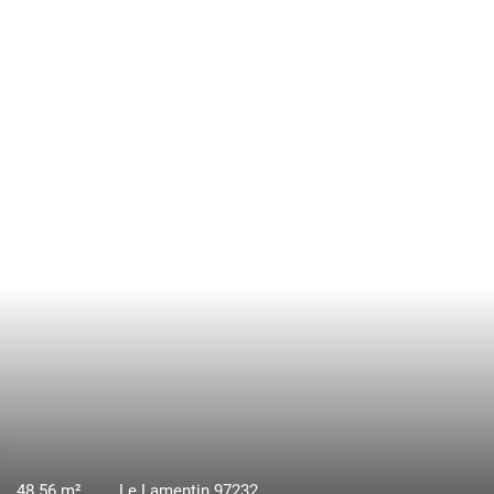
68.59
m²
Le Lamentin 97232