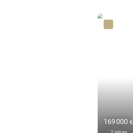
170 000
€
3
pièces