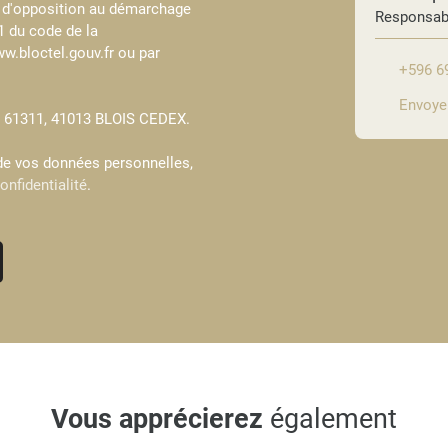
te d'opposition au démarchage
Responsab
-1 du code de la
w.bloctel.gouv.fr ou par
+596 6
Envoyer
CS 61311, 41013 BLOIS CEDEX.
 de vos données personnelles,
onfidentialité
.
Vous apprécierez
également