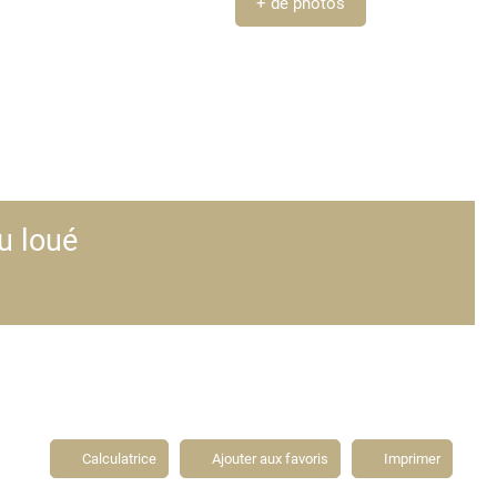
+ de photos
u loué
Calculatrice
Ajouter aux favoris
Imprimer