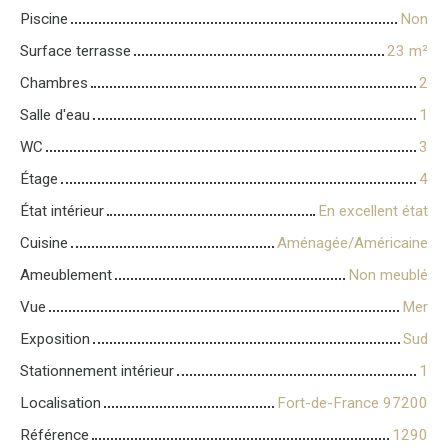
Piscine
Non
Surface terrasse
23
m²
Chambres
2
Salle d'eau
1
WC
3
Étage
4
État intérieur
En excellent état
Cuisine
Aménagée/Américaine
Ameublement
Non meublé
Vue
Mer
Exposition
Sud
Stationnement intérieur
1
Localisation
Fort-de-France 97200
Référence
1290