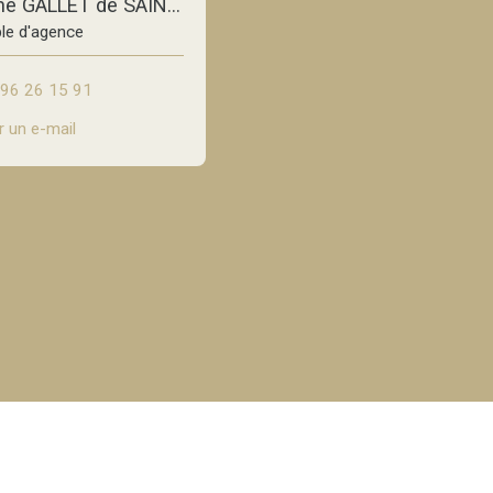
Christophe GALLET de SAINT-AURIN
le d'agence
96 26 15 91
 un e-mail