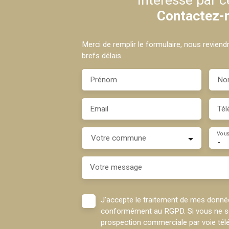
Contactez-
Merci de remplir le formulaire, nous revien
brefs délais.
Prénom
No
Email
Tél
Vous
Votre commune
-
Votre message
J'accepte le traitement de mes donné
conformément au RGPD. Si vous ne sou
prospection commerciale par voie té