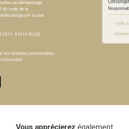
pposition au démarchage
Responsab
-1 du code de la
w.bloctel.gouv.fr ou par
+596 6
Envoyer
CS 61311, 41013 BLOIS
 de vos données personnelles,
nfidentialité
.
Vous apprécierez
également