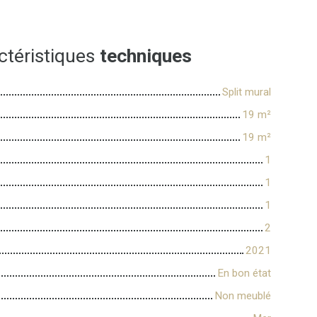
ctéristiques
techniques
Split mural
19
m²
19
m²
1
1
1
2
2021
En bon état
Non meublé