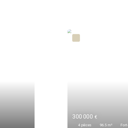
300 000
€
4
pièces
96.5
m²
Fort