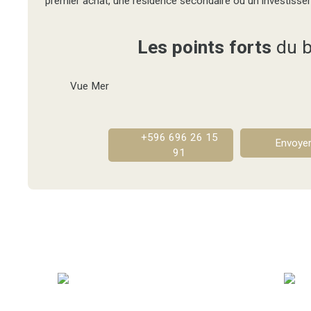
premier achat, une résidence secondaire ou un investissem
Les points forts
du b
Vue Mer
+596 696 26 15
Envoyer
91