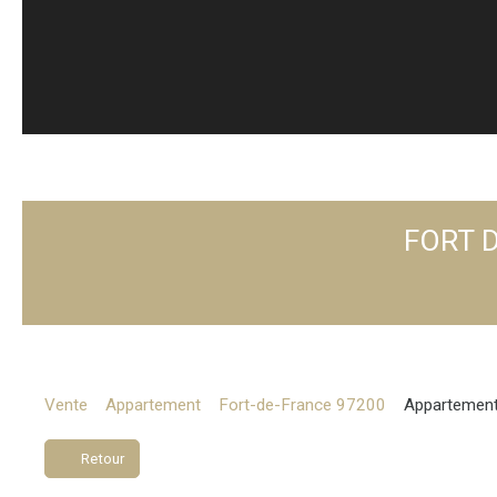
FORT D
Vente
Appartement
Fort-de-France 97200
Appartement
Retour