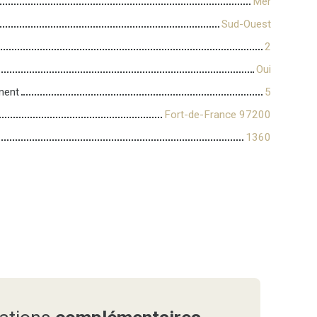
Mer
Sud-Ouest
2
Oui
ment
5
Fort-de-France 97200
1360