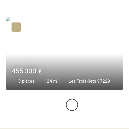
455 000
€
3
pièces
124
m²
Les Trois-Îlets 97229