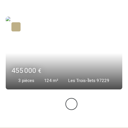
455 000
€
3
pièces
124
m²
Les Trois-Îlets 97229