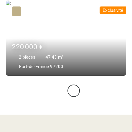
Exclusivité
220 000
€
2
pièces
47.43
m²
Fort-de-France 97200