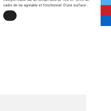
cadre de vie agréable et fonctionnel. D’une surface
habitable d’environ 80 m² (pour une surface totale
proche de 100 m²), il se compose comme suit : -
Rez-de-chaussée : séjour, cuisine, WC invités,
terrasse ouvrant sur un petit jardin intimiste. - Étage :
trois chambres, dont une avec salle de douche et une
salle de bains supplémentaire. Un box privatif situé à
proximité vient compléter ce bien. Atouts : Quartier
résidentiel calme, proximité de toutes commodités.
Idéal pour une famille ou un investissement locatif de
qualité.