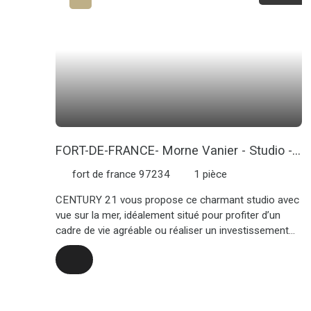
FORT-DE-FRANCE- Morne Vanier - Studio -
Vue mer
fort de france 97234
1
pièce
CENTURY 21 vous propose ce charmant studio avec
vue sur la mer, idéalement situé pour profiter d’un
cadre de vie agréable ou réaliser un investissement
locatif. Ce studio fonctionnel se compose d'un séjour
avec cuisine ouverte, d'une salle d’eau et d'une
terrasse offrant une belle vue mer, parfaite pour vos
moments de détente. Vous profiterez aussi d'une
place de parking extérieur. Excellente opportunité