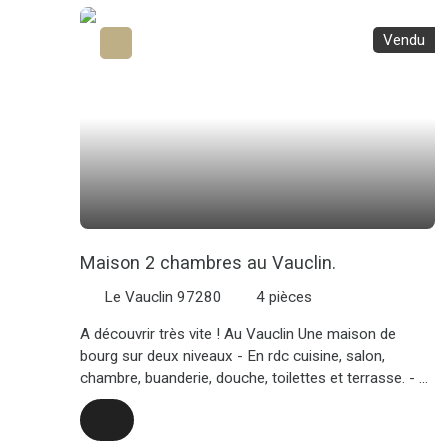
d’investissement, avec un loyer mensuel de 630 €
dans cette résidence avec ascenseur. Ne laissez pas
Vendu
passer cette occasion ! Contactez-nous pour plus
d’informations. Visite virtuelle sur demande
Maison 2 chambres au Vauclin.
Le Vauclin 97280
4
pièces
A découvrir très vite ! Au Vauclin Une maison de
bourg sur deux niveaux - En rdc cuisine, salon,
chambre, buanderie, douche, toilettes et terrasse. - A
l'étage, un salon/cuisine, une chambre et une
terrasse panoramique. Travaux à finir au rdc
principalement. Beaucoup de matériaux déjà sur