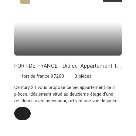
FORT-DE-FRANCE - Didier,- Appartement T3
avec ascenseur - Vue dégagée
fort de france 97200
3
pièces
Century 21 vous propose ce bel appartement de 3
pièces, idéalement situé au deuxième étage d’une
résidence avec ascenseur, offrant une vue dégagée
et un aperçu mer. Proche de toutes commodités.
L'ensemble des lots, d'une surface totale excédant
114 m², se compose de : - au deuxième étage : une
entrée accueillante, un séjour lumineux ouvrant sur
une terrasse, une cuisine fonctionnelle, deux