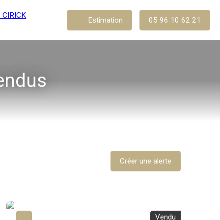
Estimation
05 96 10 62 21
vendus
Créer une alerte
Vendu