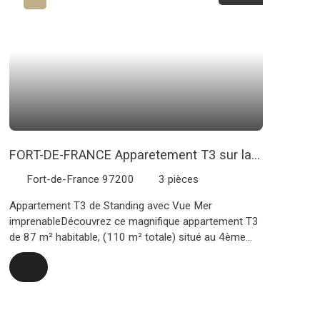
FORT-DE-FRANCE Apparetement T3 sur la
Mer
Fort-de-France 97200
3
pièces
Appartement T3 de Standing avec Vue Mer
imprenableDécouvrez ce magnifique appartement T3
de 87 m² habitable, (110 m² totale) situé au 4ème
étage avec ascenseur, offrant une vue imprenable sur
la mer. Cet appartement non meublé vient d'être
réhabilité et dispose de 2 chambres spacieuses,
d'une salle de bains/WC et d'une salle d'eau/WC, ainsi
que d'1 WC indépendant. La cuisine américaine