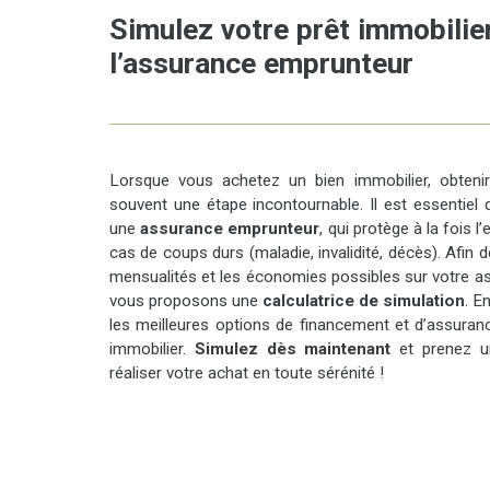
Simulez votre prêt immobilier
l’assurance emprunteur
Les atouts extérieurs ne manquent pas, à quelques
pas de la maison, profitez d’un accès à la mer, idéal
pour les propriétaires de bateau, ainsi qu’un sentier de
randonnée pour les amateurs de marche, de course
ou de vélo. Le tout à seulement 10 minutes du centre
Lorsque vous achetez un bien immobilier, obten
commercial avec hypermarché, commerces, services
souvent une étape incontournable. Il est essentiel
médicaux et restauration.
une
assurance emprunteur
, qui protège à la fois 
Des travaux sont à prévoir, offrant ainsi l’opportunité
cas de coups durs (maladie, invalidité, décès). Afin 
de personnaliser cette maison selon vos goûts et
mensualités et les économies possibles sur votre a
vos besoins.
vous proposons une
calculatrice de simulation
. E
Un bien rare dans un secteur recherché – à découvrir
les meilleures options de financement et d’assuran
sans tarder !
immobilier.
Simulez dès maintenant
et prenez un
réaliser votre achat en toute sérénité !