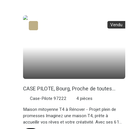
place. Une maison au prix d'un studio ! Contactez
votre agence CENTURY 21 pour tout renseignement
ou planifier une visite
Vendu
CASE PILOTE, Bourg, Proche de toutes
commodités
Case-Pilote 97222
4
pièces
Maison mitoyenne T4 à Rénover - Projet plein de
promesses Imaginez une maison T4, prête à
accueillir vos rêves et votre créativité. Avec ses 61
m² habitables répartis sur deux niveaux, ce bien offre