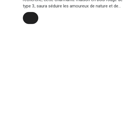
type 3, saura séduire les amoureux de nature et de
tranquillité.
D'une surface fonctionnelle, elle se compose de :
Une cuisine ouverte sur un salon, donnant accès à
une terrasse offrant une petite vue mer, parfaite pour
repas en plein air.
Deux chambres, idéales pour une vie de famille ou
pour accueillir.
Une salle d’eau, un WC indépendant, ainsi qu’un cellier
pratique pour le rangement.
Une seconde terrasse, pour vos moments de détente
en extérieur à toute heure de la journée.