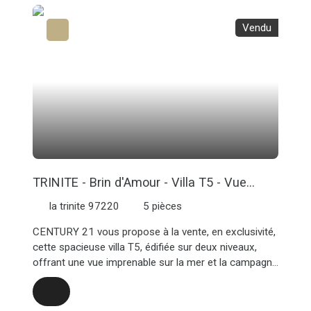
chambres spacieuses, deux salles d'eau et un WC
indépendant. - au rez-de-chaussée : un bureau et une
Vendu
cave. - à l'extérieur : un parking privatif pour votre
confort. Cet appartement allie praticité et confort
dans un cadre agréable. Une opportunité à ne pas
manquer !Pour plus d'informations ou pour organiser
une visite, contactez Century 21.
TRINITE - Brin d'Amour - Villa T5 - Vue
imprenable
la trinite 97220
5
pièces
CENTURY 21 vous propose à la vente, en exclusivité,
cette spacieuse villa T5, édifiée sur deux niveaux,
offrant une vue imprenable sur la mer et la campagne
environnante. Idéalement exposée aux alizés, elle allie
charme rustique et robustesse avec sa toiture en
béton recouverte de tôle et ses menuiseries en bois