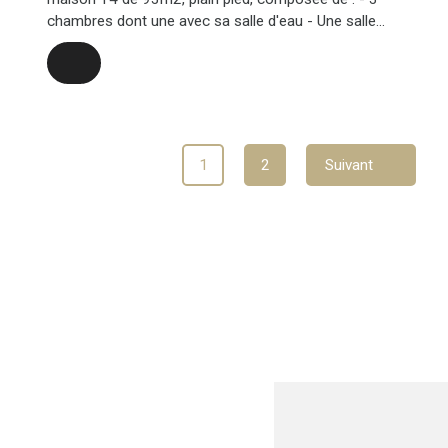
chambres dont une avec sa salle d'eau - Une salle
d'eau - Un grand salon de 36 m2 - un toilette invité -
Une cuisine à refaire - Une terrasse de 31 m2 - Un
abris à voiture - Un atelier fermé de 24m2, carrelé. -
Une piscine au sel à rénover. Le tout sur un terrain de
528 m2 A découvrir rapidement.
1
2
Suivant