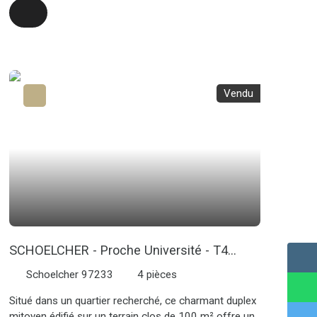
mornes environnants. Ce terrain présente un
fort
potentiel
pour un projet résidentiel ou
d'investissement.
Ne laissez pas cette opportunité
unique !
Contactez-nous dès maintenant pour plus
d'informations.
Vendu
SCHOELCHER - Proche Université - T4
Duplex/Jumelé
Schoelcher 97233
4
pièces
Situé dans un quartier recherché, ce charmant duplex
mitoyen édifié sur un terrain clos de 100 m² offre un