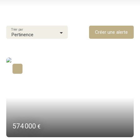
Vente
Type de bien
Villa
Trier par
Localisation
Créer une alerte
Pertinence
Le Robert (97231)
Budget max (€)
Surface min (m²)
Rechercher
574 000
€