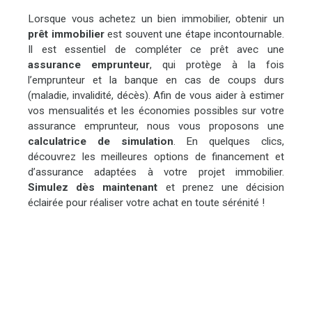
stationnements extérieurs sont également à votre disposition
pour plus de praticité. Située à seulement 5 minutes en
Lorsque vous achetez un bien immobilier, obtenir un
voiture de toutes les commodités (crèches, écoles
prêt immobilier
est souvent une étape incontournable.
maternelles, collège, commerces alimentaires, restaurants et
Il est essentiel de compléter ce prêt avec une
médecins généralistes), cette villa allie tranquillité et proximité
assurance emprunteur
, qui protège à la fois
des services. Une opportunité rare pour vivre dans une villa de
l’emprunteur et la banque en cas de coups durs
standing avec une vue mer exceptionnelle. Contactez-nous
(maladie, invalidité, décès). Afin de vous aider à estimer
dès maintenant pour organiser une visite !
vos mensualités et les économies possibles sur votre
assurance emprunteur, nous vous proposons une
calculatrice de simulation
. En quelques clics,
découvrez les meilleures options de financement et
d’assurance adaptées à votre projet immobilier.
Simulez dès maintenant
et prenez une décision
éclairée pour réaliser votre achat en toute sérénité !