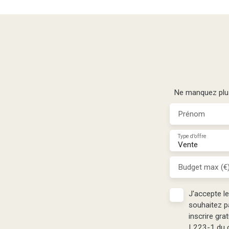
Ne manquez plus 
Prénom
Type d'offre
Vente
Budget max (€
J'accepte l
souhaitez p
inscrire gra
L223-1 du c