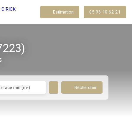
Estimation
05 96 10 62 21
7223)
s
urface min (m²)
Rechercher