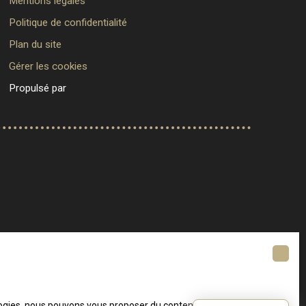
Mentions légales
Politique de confidentialité
Plan du site
Gérer les cookies
Propulsé par
ologies, nous pouvons vous proposer du contenu en rapport avec vos