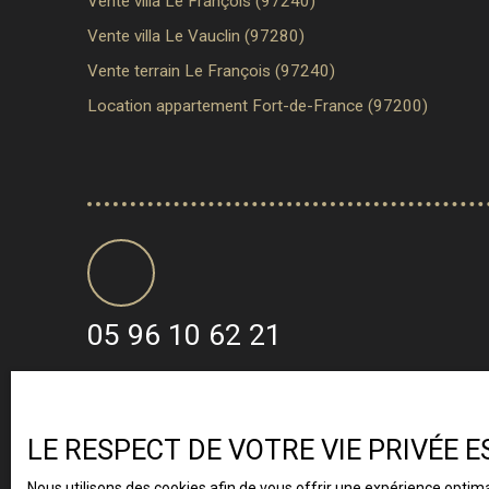
Vente villa Le François (97240)
Vente villa Le Vauclin (97280)
Vente terrain Le François (97240)
Location appartement Fort-de-France (97200)
05 96 10 62 21
LE RESPECT DE VOTRE VIE PRIVÉE 
Nous utilisons des cookies afin de vous offrir une expérience opti