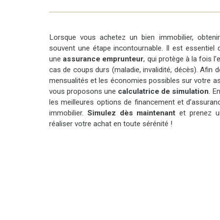
excellent état apparent, finitions soignées -
nombreuses places de stationnement - accès direct
à la plage - vue sur le Rocher du Diamant et Sainte-
Lucie (selon conditions de visibilité) - environnement
Lorsque vous achetez un bien immobilier, obten
calme et résidentiel. Une localisation privilégiée : à
souvent une étape incontournable. Il est essentiel
quelques minutes des restaurants, écoles et
une
assurance emprunteur
, qui protège à la fois 
commerces, la propriété combine tranquillité et
cas de coups durs (maladie, invalidité, décès). Afin 
accessibilité. Une propriété rare sur le marché,
mensualités et les économies possibles sur votre a
pouvant convenir en résidence principale, secondaire
vous proposons une
calculatrice de simulation
. E
ou pour un projet de location saisonnière. Contactez-
les meilleures options de financement et d’assuran
nous dès maintenant pour obtenir davantage
immobilier.
Simulez dès maintenant
et prenez un
d’informations sur ce bien.
réaliser votre achat en toute sérénité !