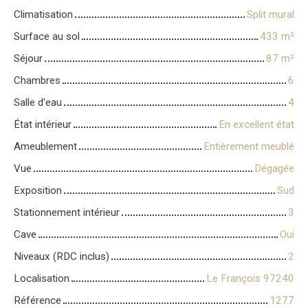
Climatisation
Split mural
Surface au sol
433
m²
Séjour
87
m²
Chambres
6
Salle d'eau
4
État intérieur
En excellent état
Ameublement
Entièrement meublé
Vue
Dégagée
Exposition
Sud
Stationnement intérieur
3
Cave
Oui
Niveaux (RDC inclus)
2
Localisation
Le François 97240
Référence
1277