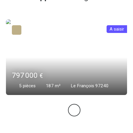
A saisir
797 000
€
5
pièces
187
m²
Le François 97240