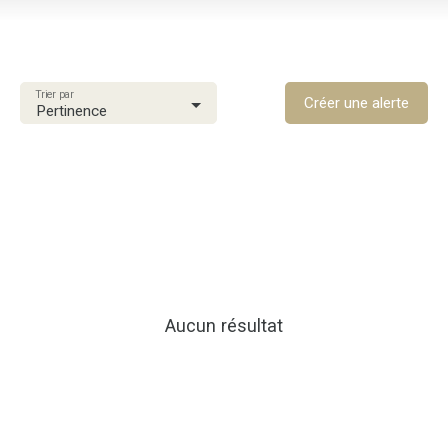
Vente
Type de bien
Maison
Trier par
Localisation
Créer une alerte
Pertinence
Rivière-Salée (97215)
Budget max (€)
Surface min (m²)
Rechercher
Aucun résultat