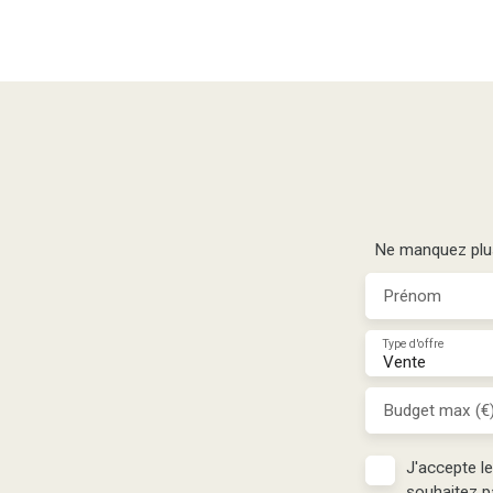
Ne manquez plus 
Prénom
Type d'offre
Vente
Budget max (€
J'accepte l
souhaitez p