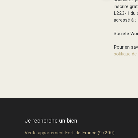
inscrire gra
L223-1 du c
adressé à :
Société Wor
Pour en savo
politique de
Je recherche un bien
Vente appartement Fort-de-France (97200)