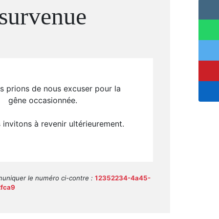
de 3 places de stationnement extérieures. L’état
intérieur est bon, permettant une installation
immédiate. À quelques minutes en voiture, vous
trouverez crèche, écoles (maternelle et élémentaire),
commerces alimentaires et restaurants, facilitant le
quotidien tout en conservant un cadre de vie paisible.
Une opportunité rare pour vivre ou investir dans une
villa de prestige, où chaque détail a été pensé pour le
confort et le plaisir de ses occupants.