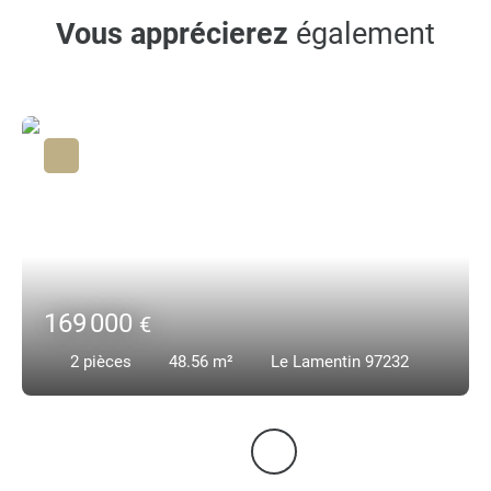
Vous apprécierez
également
169 000
€
2
pièces
48.56
m²
Le Lamentin 97232