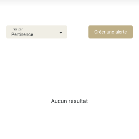
Location
Type de bien
Maison
Trier par
Localisation
Créer une alerte
Pertinence
Gros-Morne (97213)
Loyer max (€/mois)
Surface min (m²)
Rechercher
Aucun résultat