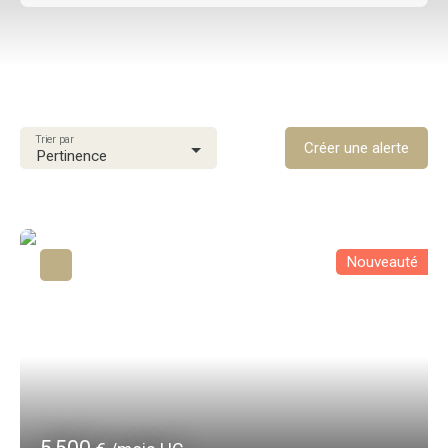
Type d'offre
Location
Type de bien
Immobilier Pro
Trier par
Localisation
Créer une alerte
Pertinence
Schoelcher (97233)
Loyer max (€/mois)
Surface min (m²)
Nouveauté
Rechercher