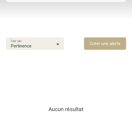
Type d'offre
Location
Type de bien
Appartement
Trier par
Localisation
Créer une alerte
Pertinence
Schoelcher (97233)
Loyer max (€/mois)
Surface min (m²)
Rechercher
Aucun résultat