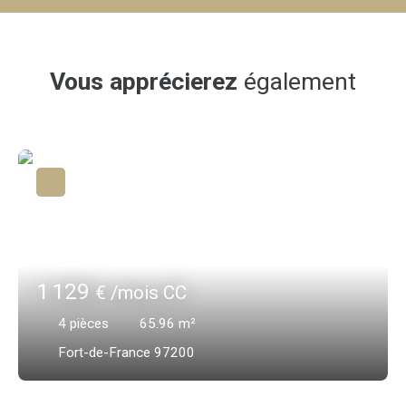
Vous apprécierez
également
1 129
€ /mois CC
4
pièces
65.96
m²
Fort-de-France 97200