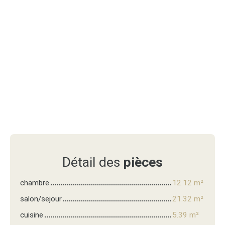
Détail des
pièces
chambre
12.12 m²
salon/sejour
21.32 m²
cuisine
5.39 m²