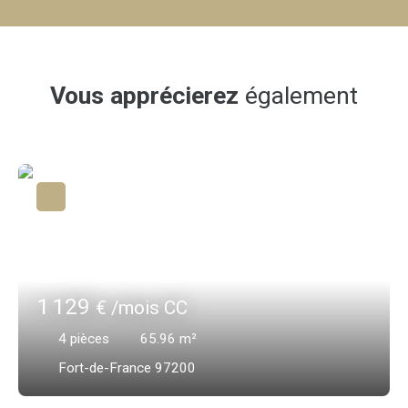
Vous apprécierez
également
1 129
€ /mois CC
4
pièces
65.96
m²
Fort-de-France 97200