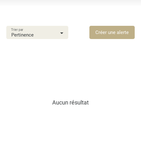
Location
Type de bien
Villa
Trier par
Localisation
Créer une alerte
Pertinence
Le François (97240)
Loyer max (€/mois)
Surface min (m²)
Rechercher
Aucun résultat