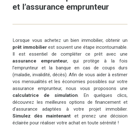
votre quotidien professionnel. Ne manquez pas cette
et l’assurance emprunteur
opportunité unique de donner à votre entreprise un espace de
travail à la hauteur de vos ambitions. Contactez-nous dès
maintenant pour organiser une visite et découvrir ce local
d'activité qui saura séduire par son potentiel et son
emplacement.
Lorsque vous achetez un bien immobilier, obtenir un
prêt immobilier
est souvent une étape incontournable.
Il est essentiel de compléter ce prêt avec une
assurance emprunteur
, qui protège à la fois
l’emprunteur et la banque en cas de coups durs
(maladie, invalidité, décès). Afin de vous aider à estimer
vos mensualités et les économies possibles sur votre
assurance emprunteur, nous vous proposons une
calculatrice de simulation
. En quelques clics,
découvrez les meilleures options de financement et
d’assurance adaptées à votre projet immobilier.
Simulez dès maintenant
et prenez une décision
éclairée pour réaliser votre achat en toute sérénité !