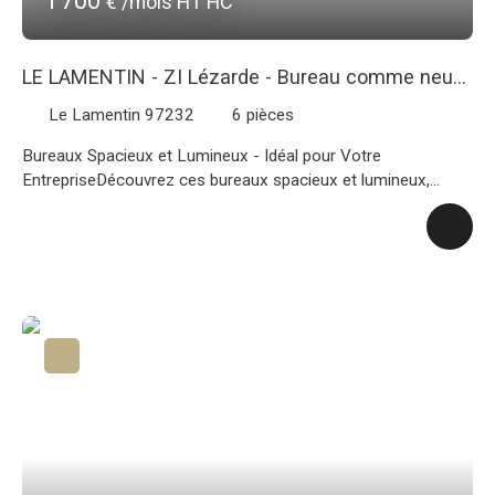
1 700
€ /mois HT HC
LE LAMENTIN - ZI Lézarde - Bureau comme neuf
de 85 m²
Le Lamentin 97232
6
pièces
Bureaux Spacieux et Lumineux - Idéal pour Votre
EntrepriseDécouvrez ces bureaux spacieux et lumineux,
situés au 3ème étage d'un immeuble moderne et bien
entretenu. Avec une répartition intelligente de 6 bureaux, cet
espace professionnel est prêt à accueillir votre équipe dans
un environnement confortable et inspirant. Profitez d'une vue
dégagée, offrant une exposition Nord et Est qui baigne les
espaces de lumière naturelle tout au long de la journée. Les
parties communes sont en bon état, et l'immeuble est équipé
d'un ascenseur pour un accès facile à tous les étages. Cet
espace est conforme aux normes PMR, garantissant
l'accessibilité à tous. Le parking commun offre une solution
pratique pour le stationnement de vos collaborateurs et
clients. Imaginez votre entreprise évoluer dans ce cadre