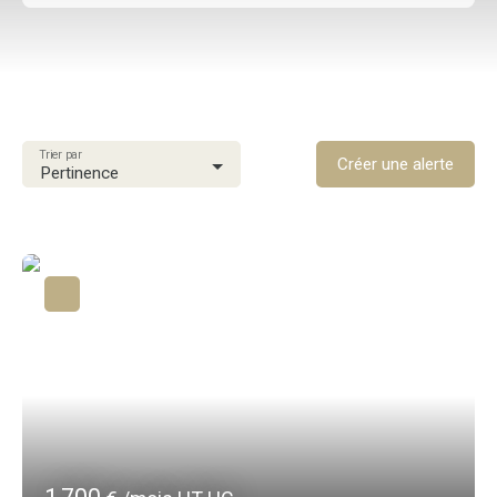
Type d'offre
Location
Type de bien
Immobilier Pro
Trier par
Localisation
Créer une alerte
Pertinence
Le Lamentin (97232)
Loyer max (€/mois)
Surface min (m²)
Rechercher