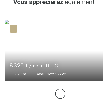
Vous apprécierez
également
8 320
€ /mois HT HC
320
m²
Case-Pilote 97222