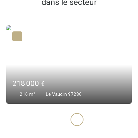
dans le secteur
218 000
€
216
m²
Le Vauclin 97280