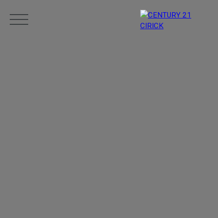
Menu
Estimation
05 96 10 62 21