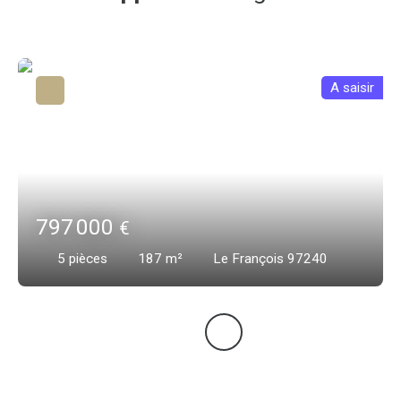
A saisir
797 000
€
5
pièces
187
m²
Le François 97240