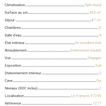
Climatisation
Split mural
Surface au sol
433
m²
Séjour
87
m²
Chambres
6
Salle d'eau
4
État intérieur
En excellent état
Ameublement
Entièrement meublé
Vue
Dégagée
Exposition
Sud
Stationnement intérieur
3
Cave
Oui
Niveaux (RDC inclus)
2
Localisation
Le François 97240
Référence
1277