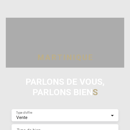
M
A
R
T
I
N
I
Q
U
E
PARLONS DE VOUS,
PARLONS BIEN
S
Type d'offre
Vente