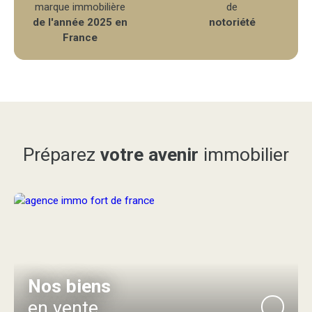
marque immobilière
de
de l'année 2025 en
notoriété
France
Préparez
votre avenir
immobilier
Nos biens
en vente