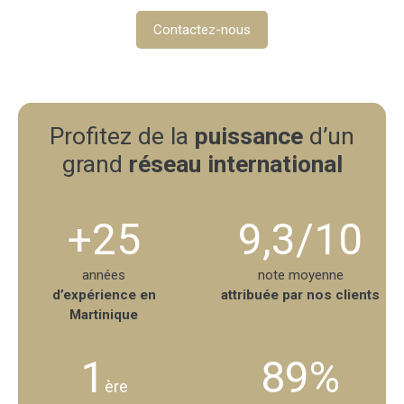
Contactez-nous
Profitez de la
puissance
d’un
grand
réseau international
+25
9,3/10
années
note moyenne
d’expérience en
attribuée par nos clients
Martinique
1
89%
ère