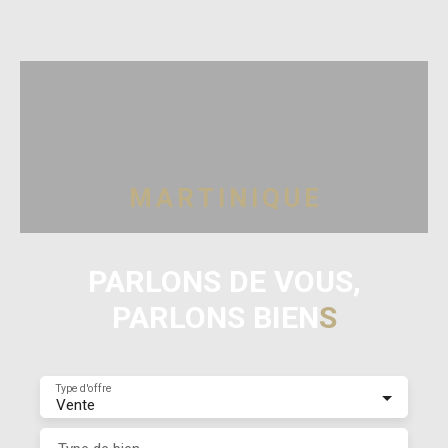
M
A
R
T
I
N
I
Q
U
E
PARLONS DE VOUS,
PARLONS BIEN
S
Type d'offre
Vente