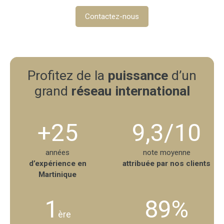
Contactez-nous
Profitez de la
puissance
d’un
grand
réseau international
+25
9,3/10
années
note moyenne
d’expérience en
attribuée par nos clients
Martinique
1
89%
ère