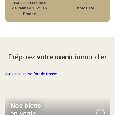
marque immobilière
de
de l'année 2025 en
notoriété
France
Préparez
votre avenir
immobilier
Nos biens
en vente