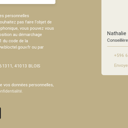
es personnelles
haitez pas faire l'objet de
léphonique, vous pouvez vous
Nathalie
pposition au démarchage
Conseillèr
-1 du code de la
w.bloctel.gouv.fr ou par
+596 6
Envoyer
CS 61311, 41013 BLOIS
 de vos données personnelles,
nfidentialité
.