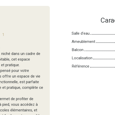
Cara
Salle d'eau
:
1
Ameublement
²
Balcon
 niché dans un cadre de
Localisation
bitable, cet espace
et pratique.
Référence
é pensé pour votre
us offre un espace de vie
ctionnelle, est parfaite
e et pratique, complète ce
ermet de profiter de
à pied, vous accédez à
coles élémentaires, et