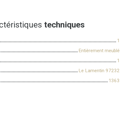
ctéristiques
techniques
1
Entièrement meublé
1
Le Lamentin 97232
1363