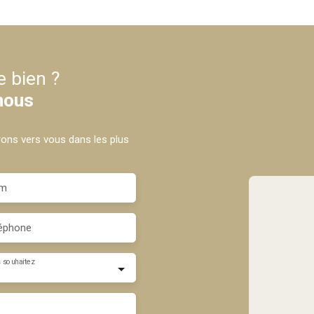
e bien ?
nous
drons vers vous dans les plus
m
éphone
 souhaitez