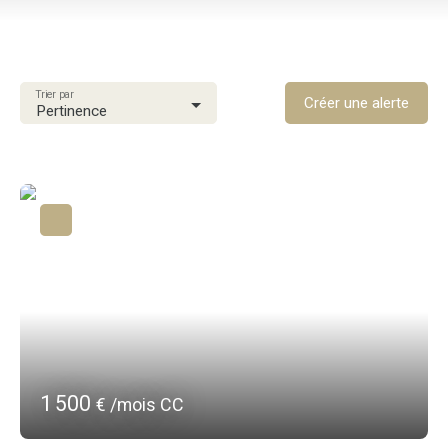
Location
Type de bien
Villa
Trier par
Localisation
Créer une alerte
Pertinence
Le Robert (97231)
Loyer max (€/mois)
Surface min (m²)
Rechercher
1 500
€ /mois CC