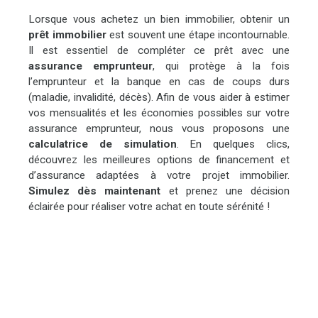
stationnement pour trois véhicules garantit la commodité. À
proximité, vous trouverez : magasin d'alimentation générale,
Lorsque vous achetez un bien immobilier, obtenir un
restaurants, médecins, écoles, crèches, et maternelles,
prêt immobilier
est souvent une étape incontournable.
offrant un cadre de vie idéal pour les familles.
Il est essentiel de compléter ce prêt avec une
assurance emprunteur
, qui protège à la fois
l’emprunteur et la banque en cas de coups durs
(maladie, invalidité, décès). Afin de vous aider à estimer
vos mensualités et les économies possibles sur votre
assurance emprunteur, nous vous proposons une
calculatrice de simulation
. En quelques clics,
découvrez les meilleures options de financement et
d’assurance adaptées à votre projet immobilier.
Simulez dès maintenant
et prenez une décision
éclairée pour réaliser votre achat en toute sérénité !